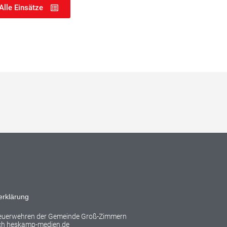
Alle Einsätze
erklärung
Feuerwehren der Gemeinde Groß-Zimmern
rch
heskamp-medien.de