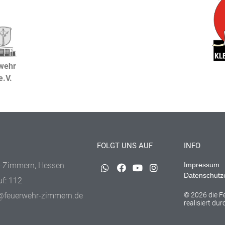
rwehr
.V.
FOLGT UNS AUF
INFO
-Zimmern, Hessen
Impressum
Datenschutz
uf: 112
@feuerwehr-zimmern.de
© 2026 die 
realisiert du