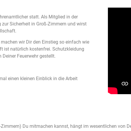
hrenamtlicher statt. Als Mitglied in der
g zur Sicherheit in Groß-Zimmern und wirst
llschaft.
achen wir Dir den Einstieg so einfach wie
 ist natürlich kostenfrei. Schutzkleidung
 Deiner Feuerwehr gestellt.
l einen kleinen Einblick in die Arbeit
ein-Zimmern) Du mitmachen kannst, hängt im wesentlichen von 