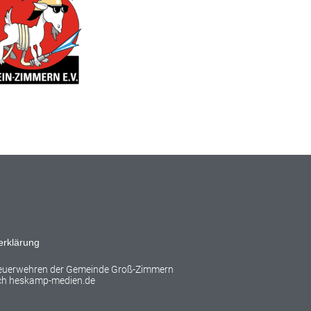
erklärung
Feuerwehren der Gemeinde Groß-Zimmern
rch
heskamp-medien.de