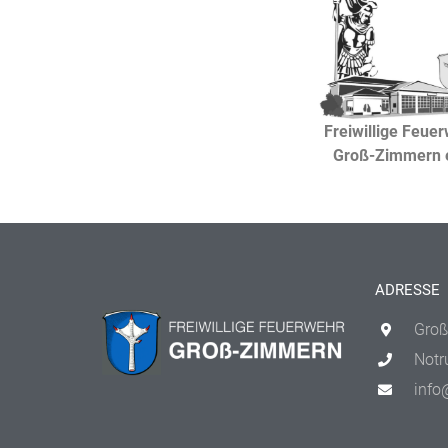
Freiwillige Feue
Groß-Zimmern e
ADRESSE
Groß
Notr
info