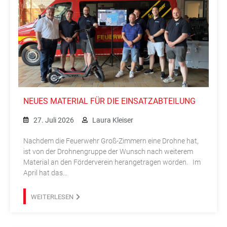
NEUES MATERIAL FÜR DIE EINSATZABTEILUNG
27. Juli 2026
Laura Kleiser
Nachdem die Feuerwehr Groß-Zimmern eine Drohne hat,
ist von der Drohnengruppe der Wunsch nach weiterem
Material an den Förderverein herangetragen worden. Im
April hat das…
WEITERLESEN