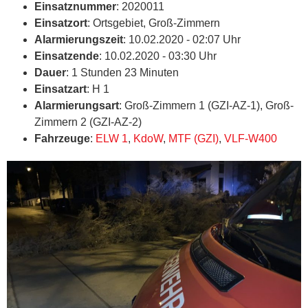
Einsatznummer
: 2020011
Einsatzort
: Ortsgebiet, Groß-Zimmern
Alarmierungszeit
: 10.02.2020 - 02:07 Uhr
Einsatzende
: 10.02.2020 - 03:30 Uhr
Dauer
: 1 Stunden 23 Minuten
Einsatzart
: H 1
Alarmierungsart
: Groß-Zimmern 1 (GZI-AZ-1), Groß-
Zimmern 2 (GZI-AZ-2)
Fahrzeuge
:
ELW 1
,
KdoW
,
MTF (GZI)
,
VLF-W400