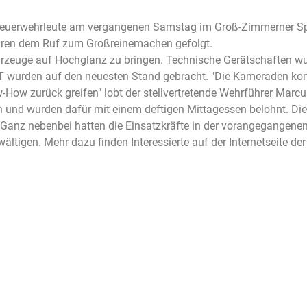
 Feuerwehrleute am vergangenen Samstag im Groß-Zimmerner Sp
waren dem Ruf zum Großreinemachen gefolgt.
ahrzeuge auf Hochglanz zu bringen. Technische Gerätschaften wu
 IT wurden auf den neuesten Stand gebracht. "Die Kameraden ko
How zurück greifen" lobt der stellvertretende Wehrführer Marcu
n und wurden dafür mit einem deftigen Mittagessen belohnt. Die
 Ganz nebenbei hatten die Einsatzkräfte in der vorangegangene
ltigen. Mehr dazu finden Interessierte auf der Internetseite de