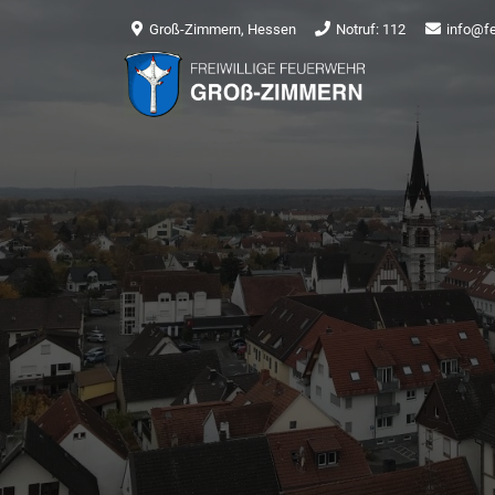
Groß-Zimmern, Hessen
Notruf: 112
info@f