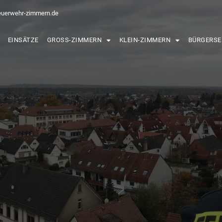
euerwehr-zimmern.de
EINSÄTZE
GROSS-ZIMMERN
KLEIN-ZIMMERN
BÜRGERSE