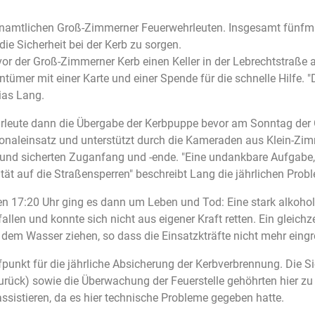
renamtlichen Groß-Zimmerner Feuerwehrleuten. Insgesamt fünfm
die Sicherheit bei der Kerb zu sorgen.
or der Groß-Zimmerner Kerb einen Keller in der Lebrechtstraße
tümer mit einer Karte und einer Spende für die schnelle Hilfe. "
ias Lang.
rleute dann die Übergabe der Kerbpuppe bevor am Sonntag der 
naleinsatz und unterstützt durch die Kameraden aus Klein-Zi
t und sicherten Zuganfang und -ende. "Eine undankbare Aufgabe,
tät auf die Straßensperren" beschreibt Lang die jährlichen Prob
 17:20 Uhr ging es dann um Leben und Tod: Eine stark alkoholi
len und konnte sich nicht aus eigener Kraft retten. Ein gleichze
dem Wasser ziehen, so dass die Einsatzkträfte nicht mehr eing
ffpunkt für die jährliche Absicherung der Kerbverbrennung. Die 
rück) sowie die Überwachung der Feuerstelle gehöhrten hier z
istieren, da es hier technische Probleme gegeben hatte.