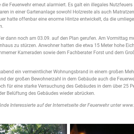
e Feuerwehr erneut alarmiert. Es galt ein illegales Nutzfeuers 
en in einer Gartenanlage sowohl Holzreste als auch Matratzen 
uer hatte offenbar eine enorme Hintze entwickelt, da die umlie
n.
er dann noch am 03.09. auf den Plan gerufen. Am Vormittag mu
enhaus zu stürzen. Anwohner hatten die etwa 15 Meter hohe Eiche
Zimmerner Kameraden sowie dem Fachberater Forst und dem Gr
gabend ein vermeintlicher Wohnungsbrand in einem großen Mehrf
nd der großen Bewohnerzahl in dem Gebäude auch die Feuerweh
ch für eine starke Verrauchung des Gebäudes in dem über 25 Pe
der Belüftung des Gebäudes wieder abrücken.
inde Interessierte auf der Internetseite der Feuerwehr unter www