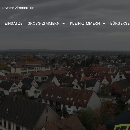
euerwehr-zimmern.de
EINSÄTZE
GROSS-ZIMMERN
KLEIN-ZIMMERN
BÜRGERSE