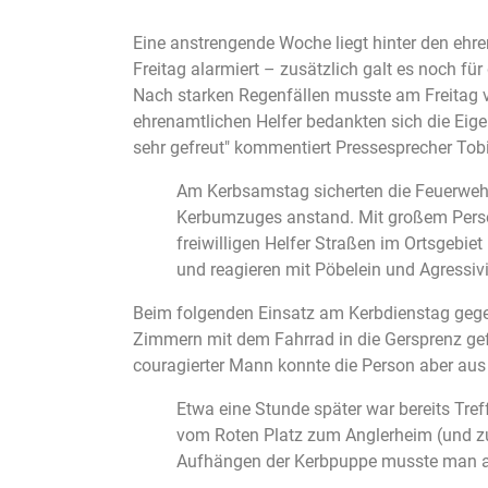
Eine anstrengende Woche liegt hinter den eh
Freitag alarmiert – zusätzlich galt es noch für 
Nach starken Regenfällen musste am Freitag v
ehrenamtlichen Helfer bedankten sich die Eigen
sehr gefreut" kommentiert Pressesprecher Tob
Am Kerbsamstag sicherten die Feuerweh
Kerbumzuges anstand. Mit großem Perso
freiwilligen Helfer Straßen im Ortsgebie
und reagieren mit Pöbelein und Agressivi
Beim folgenden Einsatz am Kerbdienstag gegen
Zimmern mit dem Fahrrad in die Gersprenz gefal
couragierter Mann konnte die Person aber aus 
Etwa eine Stunde später war bereits Tre
vom Roten Platz zum Anglerheim (und zu
Aufhängen der Kerbpuppe musste man ass