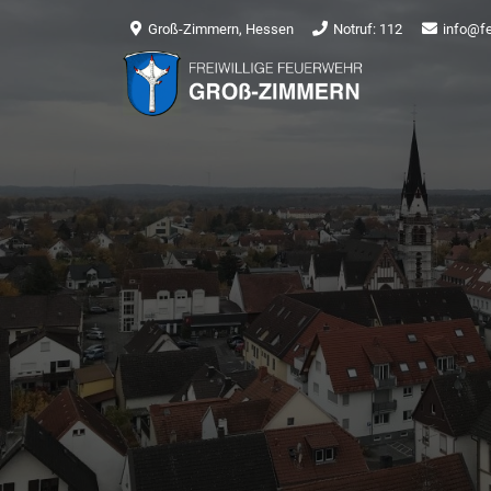
Groß-Zimmern, Hessen
Notruf: 112
info@f