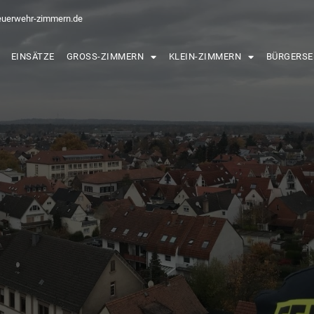
euerwehr-zimmern.de
EINSÄTZE
GROSS-ZIMMERN
KLEIN-ZIMMERN
BÜRGERSE