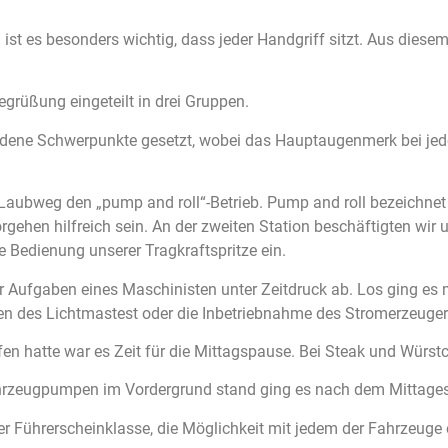
ist es besonders wichtig, dass jeder Handgriff sitzt. Aus dies
grüßung eingeteilt in drei Gruppen.
dene Schwerpunkte gesetzt, wobei das Hauptaugenmerk bei jede
Laubweg den „pump and roll“-Betrieb. Pump and roll bezeichnet
gehen hilfreich sein. An der zweiten Station beschäftigten wi
e Bedienung unserer Tragkraftspritze ein.
 der Aufgaben eines Maschinisten unter Zeitdruck ab. Los ging 
n des Lichtmastest oder die Inbetriebnahme des Stromerzeuger
n hatte war es Zeit für die Mittagspause. Bei Steak und Würstc
rzeugpumpen im Vordergrund stand ging es nach dem Mittagess
ner Führerscheinklasse, die Möglichkeit mit jedem der Fahrzeug