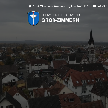
Groß-Zimmern, Hessen
Notruf: 112
info@f