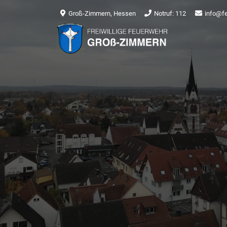
Groß-Zimmern, Hessen
Notruf: 112
info@f