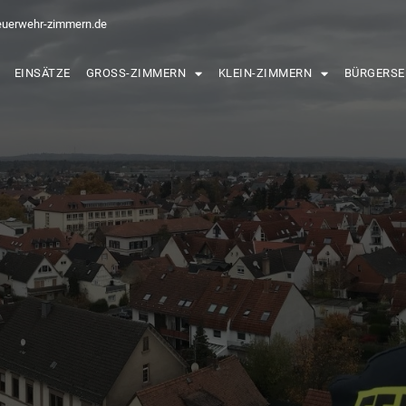
euerwehr-zimmern.de
EINSÄTZE
GROSS-ZIMMERN
KLEIN-ZIMMERN
BÜRGERSE