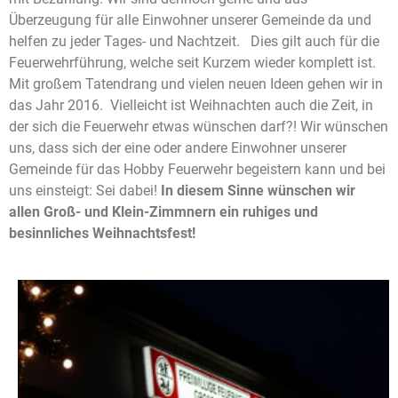
Überzeugung für alle Einwohner unserer Gemeinde da und
helfen zu jeder Tages- und Nachtzeit. Dies gilt auch für die
Feuerwehrführung, welche seit Kurzem wieder komplett ist.
Mit großem Tatendrang und vielen neuen Ideen gehen wir in
das Jahr 2016. Vielleicht ist Weihnachten auch die Zeit, in
der sich die Feuerwehr etwas wünschen darf?! Wir wünschen
uns, dass sich der eine oder andere Einwohner unserer
Gemeinde für das Hobby Feuerwehr begeistern kann und bei
uns einsteigt:
Sei dabei!
In diesem Sinne wünschen wir
allen Groß- und Klein-Zimmnern ein ruhiges und
besinnliches Weihnachtsfest!