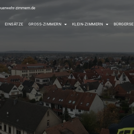
euerwehr-zimmern.de
EINSÄTZE
GROSS-ZIMMERN
KLEIN-ZIMMERN
BÜRGERSE