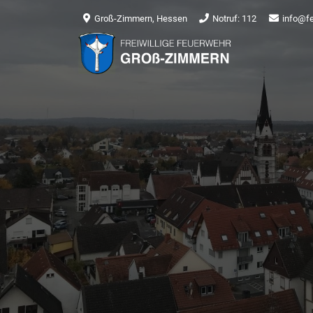
Groß-Zimmern, Hessen
Notruf: 112
info@f