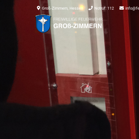
Groß-Zimmern, Hessen
Notruf: 112
info@f