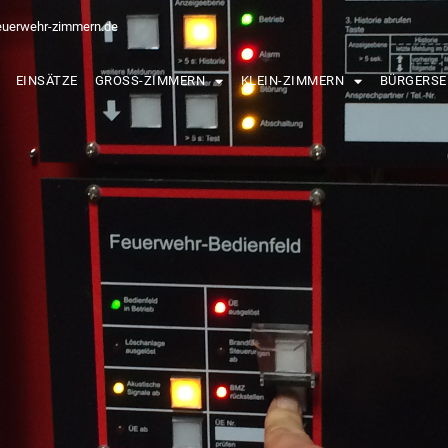
euerwehr-zimmern.de
EINSÄTZE
GROSS-ZIMMERN
KLEIN-ZIMMERN
BÜRGERSE