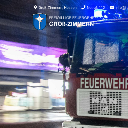
Groß-Zimmern, Hessen
Notruf: 112
info@f