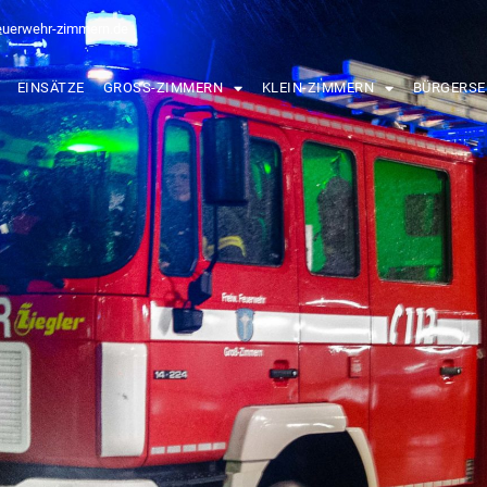
euerwehr-zimmern.de
EINSÄTZE
GROSS-ZIMMERN
KLEIN-ZIMMERN
BÜRGERSE