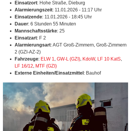
Einsatzort
: Hohe Straße, Dieburg
Alarmierungszeit
: 11.01.2026 - 11:17 Uhr
Einsatzende
: 11.01.2026 - 18:45 Uhr
Dauer
: 6 Stunden 55 Minuten
Mannschaftsstärke
: 25
Einsatzart
: F 2
Alarmierungsart
: AGT Groß-Zimmern, Groß-Zimmern
2 (GZI-AZ-2)
Fahrzeuge
:
ELW 1
,
GW-L (GZI)
,
KdoW
,
LF 10 KatS
,
LF 16/12
,
MTF (GZI)
Externe Einheiten/Einsatzmittel
: Bauhof