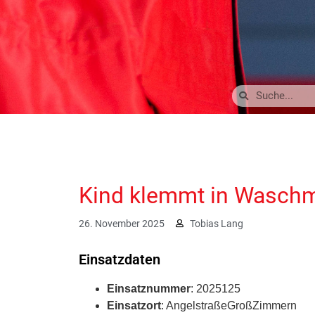
Kind klemmt in Wasch
26. November 2025
Tobias Lang
Einsatzdaten
Einsatznummer
: 2025125
Einsatzort
: AngelstraßeGroßZimmern