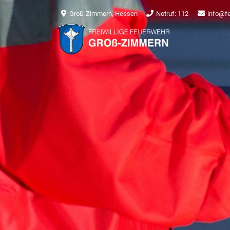
Groß-Zimmern, Hessen
Notruf: 112
info@f