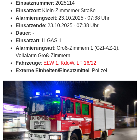
Einsatznummer
: 2025114
Einsatzort
: Klein-Zimmerner Straße
Alarmierungszeit
: 23.10.2025 - 07:38 Uhr
Einsatzende
: 23.10.2025 - 07:38 Uhr
Dauer
: -
Einsatzart
: H GAS 1
Alarmierungsart
: Groß-Zimmern 1 (GZI-AZ-1),
Vollalarm Groß-Zimmern
Fahrzeuge
:
ELW 1
,
KdoW
,
LF 16/12
Externe Einheiten/Einsatzmittel
: Polizei