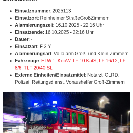
Einsatznummer
: 2025113
Einsatzort
: Reinheimer StraßeGroßZimmern
Alarmierungszeit
: 16.10.2025 - 22:16 Uhr
Einsatzende
: 16.10.2025 - 22:16 Uhr
Dauer
: -
Einsatzart
: F 2 Y
Alarmierungsart
: Vollalarm Groß- und Klein-Zimmern
Fahrzeuge
:
ELW 1
,
KdoW
,
LF 10 KatS
,
LF 16/12
,
LF
8/6
,
TLF 20/40 SL
Externe Einheiten/Einsatzmittel
: Notarzt, OLRD,
Polizei, Rettungsdienst, Voraushelfer Groß-Zimmern