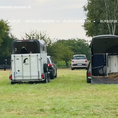
euerwehr-zimmern.de
EINSÄTZE
GROSS-ZIMMERN
KLEIN-ZIMMERN
BÜRGERSE