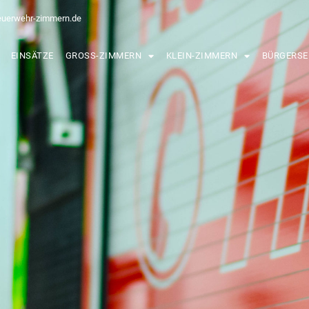
euerwehr-zimmern.de
EINSÄTZE
GROSS-ZIMMERN
KLEIN-ZIMMERN
BÜRGERSE