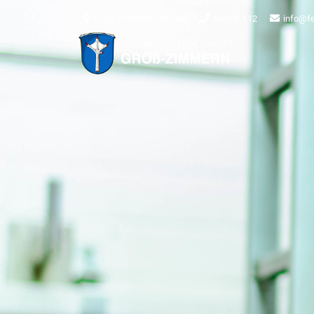
Groß-Zimmern, Hessen
Notruf: 112
info@f