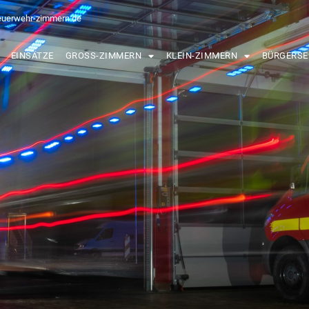
euerwehr-zimmern.de
EINSÄTZE
GROSS-ZIMMERN
KLEIN-ZIMMERN
BÜRGERSE