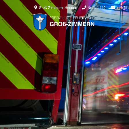
Groß-Zimmern, Hessen
Notruf: 112
info@f