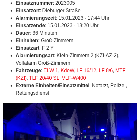
Einsatznummer
: 2023005
Einsatzort
: Dieburger Straße
Alarmierungszeit
: 15.01.2023 - 17:44 Uhr
Einsatzende
: 15.01.2023 - 18:20 Uhr
Dauer
: 36 Minuten
Einheiten:
Groß-Zimmern
Einsatzart
: F 2 Y
Alarmierungsart
: Klein-Zimmern 2 (KZI-AZ-2),
Vollalarm Groß-Zimmern
Fahrzeuge
:
ELW 1
,
KdoW
,
LF 16/12
,
LF 8/6
,
MTF
(KZI)
,
TLF 20/40 SL
,
VLF-W400
Externe Einheiten/Einsatzmittel
: Notarzt, Polizei,
Rettungsdienst