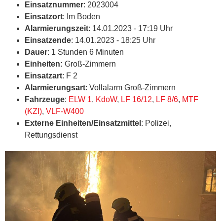
Einsatznummer
: 2023004
Einsatzort
: Im Boden
Alarmierungszeit
: 14.01.2023 - 17:19 Uhr
Einsatzende
: 14.01.2023 - 18:25 Uhr
Dauer
: 1 Stunden 6 Minuten
Einheiten:
Groß-Zimmern
Einsatzart
: F 2
Alarmierungsart
: Vollalarm Groß-Zimmern
Fahrzeuge
:
ELW 1
,
KdoW
,
LF 16/12
,
LF 8/6
,
MTF
(KZI)
,
VLF-W400
Externe Einheiten/Einsatzmittel
: Polizei,
Rettungsdienst