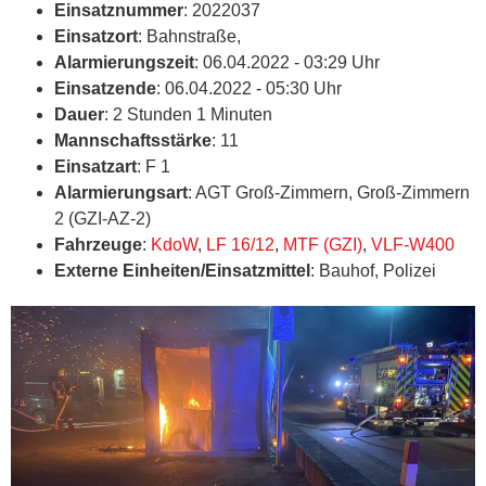
Einsatznummer
: 2022037
Einsatzort
: Bahnstraße,
Alarmierungszeit
: 06.04.2022 - 03:29 Uhr
Einsatzende
: 06.04.2022 - 05:30 Uhr
Dauer
: 2 Stunden 1 Minuten
Mannschaftsstärke
: 11
Einsatzart
: F 1
Alarmierungsart
: AGT Groß-Zimmern, Groß-Zimmern
2 (GZI-AZ-2)
Fahrzeuge
:
KdoW
,
LF 16/12
,
MTF (GZI)
,
VLF-W400
Externe Einheiten/Einsatzmittel
: Bauhof, Polizei