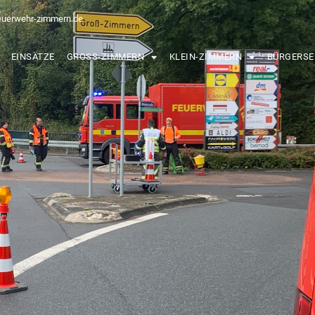
euerwehr-zimmern.de
EINSÄTZE
GROSS-ZIMMERN
KLEIN-ZIMMERN
BÜRGERSE