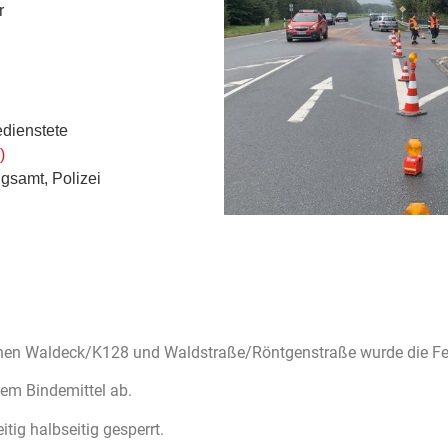
r
dienstete
)
gsamt, Polizei
chen Waldeck/K128 und Waldstraße/Röntgenstraße wurde die Fe
lem Bindemittel ab.
tig halbseitig gesperrt.