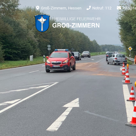
Groß-Zimmern, Hessen
Notruf: 112
info@f