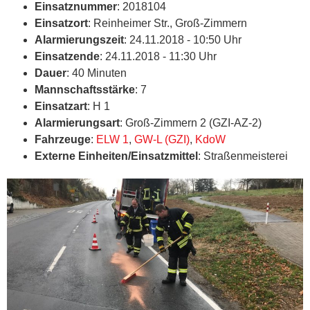
Einsatznummer
: 2018104
Einsatzort
: Reinheimer Str., Groß-Zimmern
Alarmierungszeit
: 24.11.2018 - 10:50 Uhr
Einsatzende
: 24.11.2018 - 11:30 Uhr
Dauer
: 40 Minuten
Mannschaftsstärke
: 7
Einsatzart
: H 1
Alarmierungsart
: Groß-Zimmern 2 (GZI-AZ-2)
Fahrzeuge
:
ELW 1
,
GW-L (GZI)
,
KdoW
Externe Einheiten/Einsatzmittel
: Straßenmeisterei