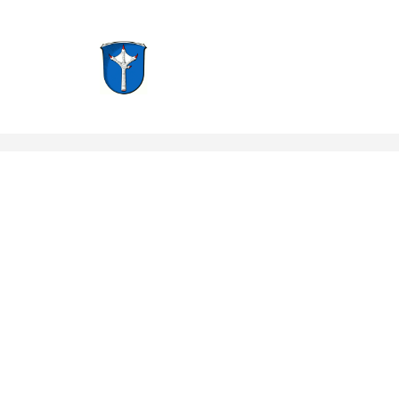
Groß-Zimmern, Hessen
Notruf: 112
info@f