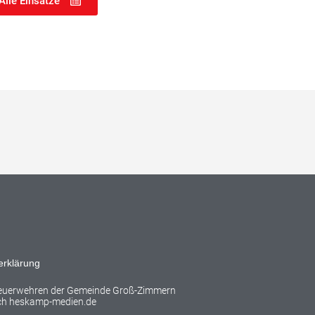
Alle Einsätze
erklärung
Feuerwehren der Gemeinde Groß-Zimmern
rch
heskamp-medien.de