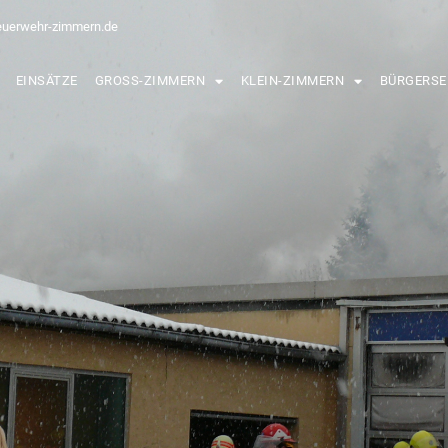
euerwehr-zimmern.de
EINSÄTZE
GROSS-ZIMMERN
KLEIN-ZIMMERN
BÜRGERSE