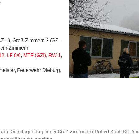
r
AZ-1), Groß-Zimmern 2 (GZI-
lein-Zimmern
12
,
LF 8/6
,
MTF (GZI)
,
RW 1
,
meister, Feuerwehr Dieburg,
m Dienstagmittag in der Groß-Zimmerner Robert-Koch-Str. Aus 