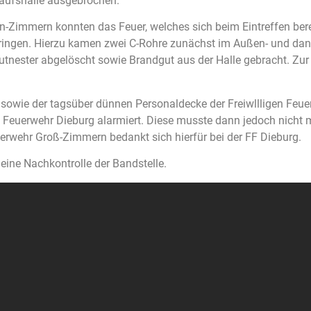
kaufshalle ausgebrochen.
n-Zimmern konnten das Feuer, welches sich beim Eintreffen bere
e bringen. Hierzu kamen zwei C-Rohre zunächst im Außen- und dan
nester abgelöscht sowie Brandgut aus der Halle gebracht. Zu
sowie der tagsüber dünnen Personaldecke der Freiwllligen Feu
Feuerwehr Dieburg alarmiert. Diese musste dann jedoch nicht meh
erwehr Groß-Zimmern bedankt sich hierfür bei der FF Dieburg.
ine Nachkontrolle der Bandstelle.