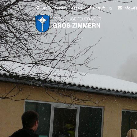
Groß-Zimmern, Hessen
Notruf: 112
info@f