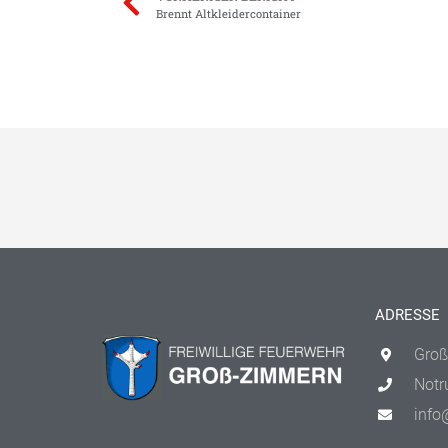
Brennt Altkleidercontainer
ADRESSE
Groß
Notr
info