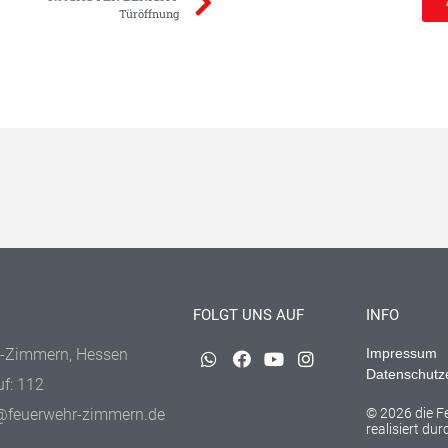
Türöffnung
FOLGT UNS AUF
INFO
-Zimmern, Hessen
Impressum
Datenschutz
uf: 112
@feuerwehr-zimmern.de
© 2026 die 
realisiert du