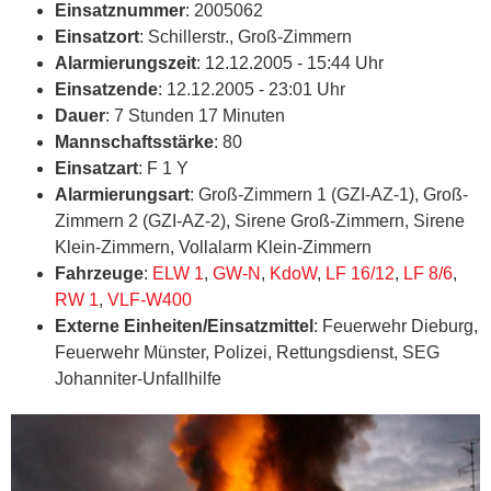
Einsatznummer
: 2005062
Einsatzort
: Schillerstr., Groß-Zimmern
Alarmierungszeit
: 12.12.2005 - 15:44 Uhr
Einsatzende
: 12.12.2005 - 23:01 Uhr
Dauer
: 7 Stunden 17 Minuten
Mannschaftsstärke
: 80
Einsatzart
: F 1 Y
Alarmierungsart
: Groß-Zimmern 1 (GZI-AZ-1), Groß-
Zimmern 2 (GZI-AZ-2), Sirene Groß-Zimmern, Sirene
Klein-Zimmern, Vollalarm Klein-Zimmern
Fahrzeuge
:
ELW 1
,
GW-N
,
KdoW
,
LF 16/12
,
LF 8/6
,
RW 1
,
VLF-W400
Externe Einheiten/Einsatzmittel
: Feuerwehr Dieburg,
Feuerwehr Münster, Polizei, Rettungsdienst, SEG
Johanniter-Unfallhilfe