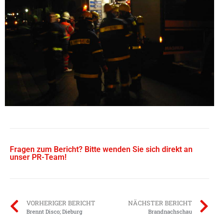
Fragen zum Bericht? Bitte wenden Sie sich direkt an
unser PR-Team!
VORHERIGER BERICHT
NÄCHSTER BERICHT
Brennt Disco; Dieburg
Brandnachschau