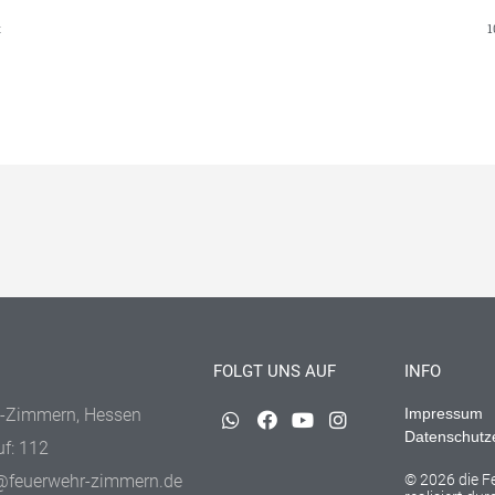
t
1
FOLGT UNS AUF
INFO
-Zimmern, Hessen
Impressum
Datenschutz
uf: 112
@feuerwehr-zimmern.de
© 2026 die 