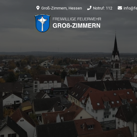
Groß-Zimmern, Hessen
Notruf: 112
info@f