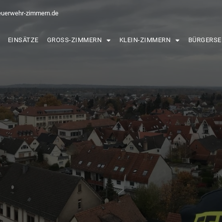
euerwehr-zimmern.de
EINSÄTZE
GROSS-ZIMMERN
KLEIN-ZIMMERN
BÜRGERSE