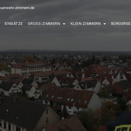
euerwehr-zimmern.de
EINSÄTZE
GROSS-ZIMMERN
KLEIN-ZIMMERN
BÜRGERSE