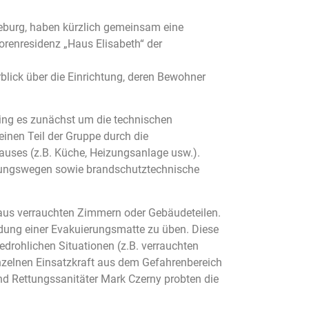
ieburg, haben kürzlich gemeinsam eine
renresidenz „Haus Elisabeth“ der
lick über die Einrichtung, deren Bewohner
ging es zunächst um die technischen
inen Teil der Gruppe durch die
auses (z.B. Küche, Heizungsanlage usw.).
ttungswegen sowie brandschutztechnische
 aus verrauchten Zimmern oder Gebäudeteilen.
dung einer Evakuierungsmatte zu üben. Diese
drohlichen Situationen (z.B. verrauchten
nzelnen Einsatzkraft aus dem Gefahrenbereich
nd Rettungssanitäter Mark Czerny probten die