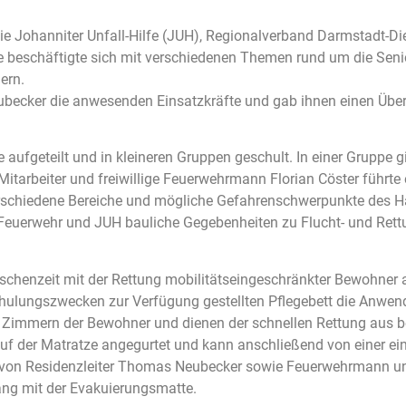
ie Johanniter Unfall-Hilfe (JUH), Regionalverband Darmstadt-D
 beschäftigte sich mit verschiedenen Themen rund um die Senio
ern.
ecker die anwesenden Einsatzkräfte und gab ihnen einen Überb
 aufgeteilt und in kleineren Gruppen geschult. In einer Gruppe 
tarbeiter und freiwillige Feuerwehrmann Florian Cöster führte e
erschiedene Bereiche und mögliche Gefahrenschwerpunkte des H
us Feuerwehr und JUH bauliche Gegebenheiten zu Flucht- und Re
wischenzeit mit der Rettung mobilitätseingeschränkter Bewohner
chulungszwecken zur Verfügung gestellten Pflegebett die Anwen
n Zimmern der Bewohner und dienen der schnellen Rettung aus be
uf der Matratze angegurtet und kann anschließend von einer ei
ung von Residenzleiter Thomas Neubecker sowie Feuerwehrmann u
ang mit der Evakuierungsmatte.