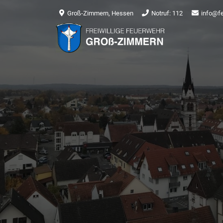
Groß-Zimmern, Hessen
Notruf: 112
info@f