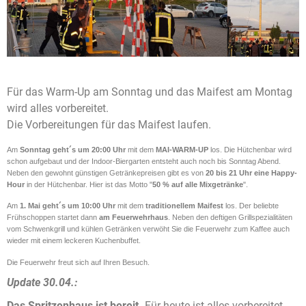
Für das Warm-Up am Sonntag und das Maifest am Montag
wird alles vorbereitet.
Die Vorbereitungen für das Maifest laufen.
Am
Sonntag geht´s um 20:00 Uhr
mit dem
MAI-WARM-UP
los. Die Hütchenbar wird
schon aufgebaut und der Indoor-Biergarten entsteht auch noch bis Sonntag Abend.
Neben den gewohnt günstigen Getränkepreisen gibt es von
20 bis 21 Uhr eine Happy-
Hour
in der Hütchenbar. Hier ist das Motto "
50 % auf alle Mixgetränke
".
Am
1. Mai
geht´s um
10:00 Uhr
mit dem
traditionellem Maifest
los. Der
beliebte
Frühschoppen startet dann
am Feuerwehrhaus
. Neben
den
deftigen
Grillspezialitäten
vom Schwenkgrill und kühlen Getränken verwöht Sie die Feuerwehr zum Kaffee auch
wieder mit einem leckeren Kuchenbuffet.
Die Feuerwehr freut sich auf Ihren Besuch.
Update 30.04.:
Das Spritzenhaus ist bereit.
Für heute ist alles vorbereitet