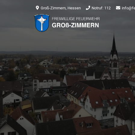
Groß-Zimmern, Hessen
Notruf: 112
info@f