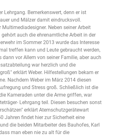
 Lehrgang. Bemerkenswert, denn er ist
Brauer und Mälzer damit eindrucksvoll.
ür Multimediadesigner. Neben seiner Arbeit
3 gehört auch die ehrenamtliche Arbeit in der
euerwehr im Sommer 2013 wurde das Interesse
nmal treffen kann und Leute gebraucht werden,
 dann vor Allem von seiner Familie, aber auch
satzabteilung war herzlich und die
 groß" erklärt Weber. Hilfestellungen bekam er
ene. Nachdem Weber im März 2014 diesen
Aufregung und Stress groß. Schließlich ist die
 die Kameraden unter die Arme griffen, war
träger- Lehrgang teil. Diesen besuchen sonst
erschätzen" erklärt Atemschutzgerätewart
Jahren findet hier zur Sicherheit eine
und die beiden Mitarbeiter des Bauhofes, Karl
dass man eben nie zu alt für die