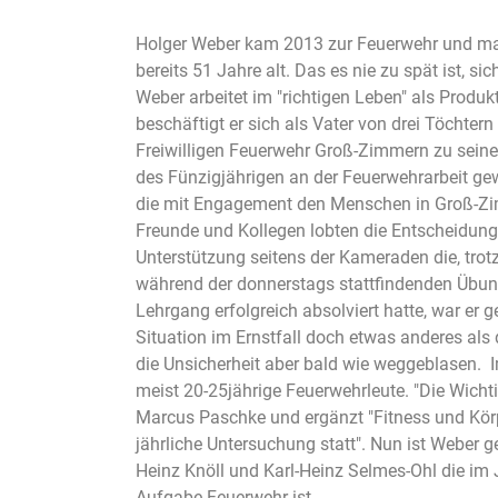
Holger Weber kam 2013 zur Feuerwehr und mac
bereits 51 Jahre alt. Das es nie zu spät ist, 
Weber arbeitet im "richtigen Leben" als Produk
beschäftigt er sich als Vater von drei Töchtern
Freiwilligen Feuerwehr Groß-Zimmern zu sein
des Fünzigjährigen an der Feuerwehrarbeit gew
die mit Engagement den Menschen in Groß-Zimm
Freunde und Kollegen lobten die Entscheidung 
Unterstützung seitens der Kameraden die, trotz
während der donnerstags stattfindenden Übu
Lehrgang erfolgreich absolviert hatte, war er 
Situation im Ernstfall doch etwas anderes als 
die Unsicherheit aber bald wie weggeblasen.
meist 20-25jährige Feuerwehrleute. "Die Wicht
Marcus Paschke und ergänzt "Fitness und Körp
jährliche Untersuchung statt". Nun ist Weber 
Heinz Knöll und Karl-Heinz Selmes-Ohl die im J
Aufgabe Feuerwehr ist.