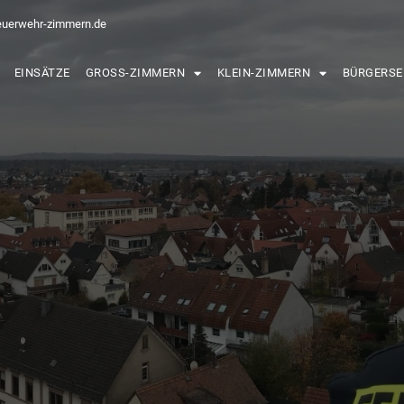
euerwehr-zimmern.de
EINSÄTZE
GROSS-ZIMMERN
KLEIN-ZIMMERN
BÜRGERSE