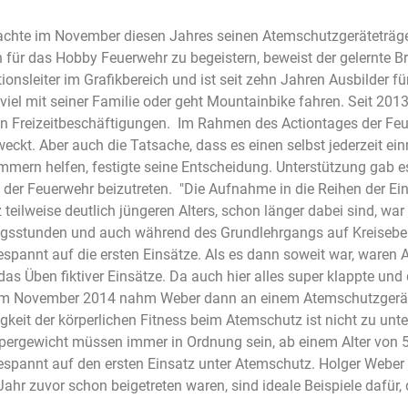
hte im November diesen Jahres seinen Atemschutzgeräteträger
sich für das Hobby Feuerwehr zu begeistern, beweist der gelernte 
tionsleiter im Grafikbereich und ist seit zehn Jahren Ausbilder f
 viel mit seiner Familie oder geht Mountainbike fahren. Seit 201
en Freizeitbeschäftigungen. Im Rahmen des Actiontages der F
eckt. Aber auch die Tatsache, dass es einen selbst jederzeit ei
ern helfen, festigte seine Entscheidung. Unterstützung gab es
der Feuerwehr beizutreten. "Die Aufnahme in die Reihen der Ein
 teilweise deutlich jüngeren Alters, schon länger dabei sind, war
ngsstunden und auch während des Grundlehrgangs auf Kreiseb
gespannt auf die ersten Einsätze. Als es dann soweit war, waren 
das Üben fiktiver Einsätze. Da auch hier alles super klappte und
 Im November 2014 nahm Weber dann an einem Atemschutzgeräte
igkeit der körperlichen Fitness beim Atemschutz ist nicht zu unt
ergewicht müssen immer in Ordnung sein, ab einem Alter von 50 
gespannt auf den ersten Einsatz unter Atemschutz. Holger Weber 
ahr zuvor schon beigetreten waren, sind ideale Beispiele dafür, 