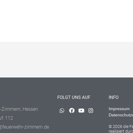
FOLGT UNS AUF
INFO
-Zimmern, Hessen
Impressum
Datenschutz
uf: 112
@feuerwehr-zimmern.de
© 2026 die 
realisiert du