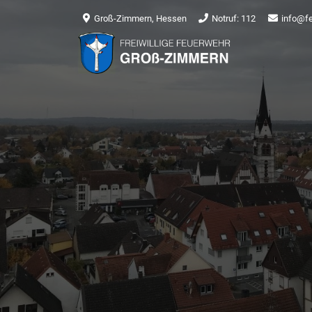
Groß-Zimmern, Hessen
Notruf: 112
info@f