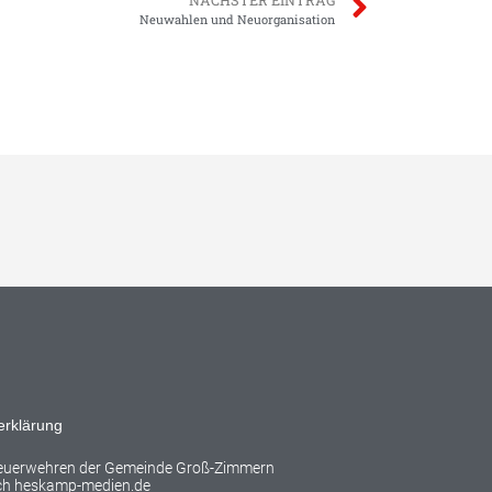
Neuwahlen und Neuorganisation
erklärung
Feuerwehren der Gemeinde Groß-Zimmern
rch
heskamp-medien.de