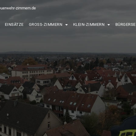
euerwehr-zimmern.de
EINSÄTZE
GROSS-ZIMMERN
KLEIN-ZIMMERN
BÜRGERSE