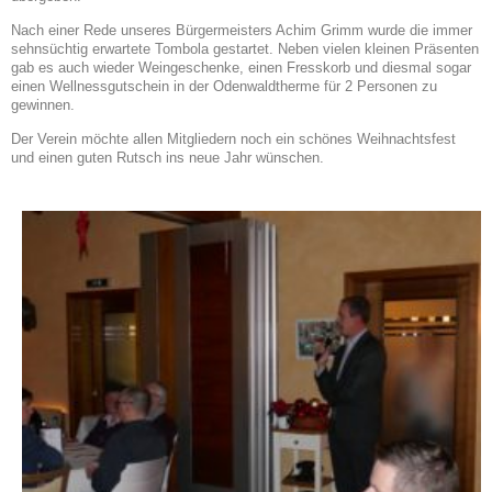
Nach einer Rede unseres Bürgermeisters Achim Grimm wurde die immer
sehnsüchtig erwartete Tombola gestartet. Neben vielen kleinen Präsenten
gab es auch wieder Weingeschenke, einen Fresskorb und diesmal sogar
einen Wellnessgutschein in der Odenwaldtherme für 2 Personen zu
gewinnen.
Der Verein möchte allen Mitgliedern noch ein schönes Weihnachtsfest
und einen guten Rutsch ins neue Jahr wünschen.