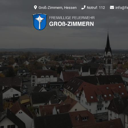
Groß-Zimmern, Hessen
Notruf: 112
info@f