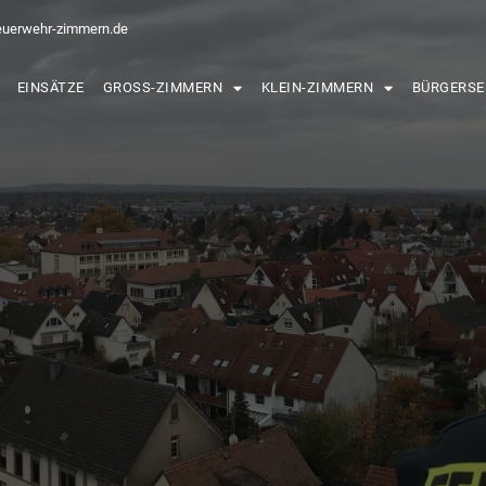
euerwehr-zimmern.de
EINSÄTZE
GROSS-ZIMMERN
KLEIN-ZIMMERN
BÜRGERSE