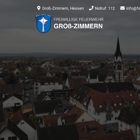
Groß-Zimmern, Hessen
Notruf: 112
info@f