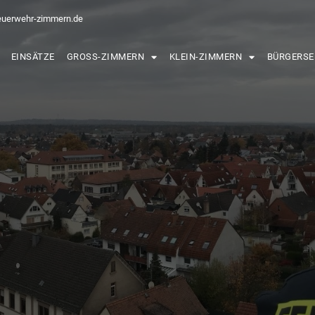
euerwehr-zimmern.de
EINSÄTZE
GROSS-ZIMMERN
KLEIN-ZIMMERN
BÜRGERSE