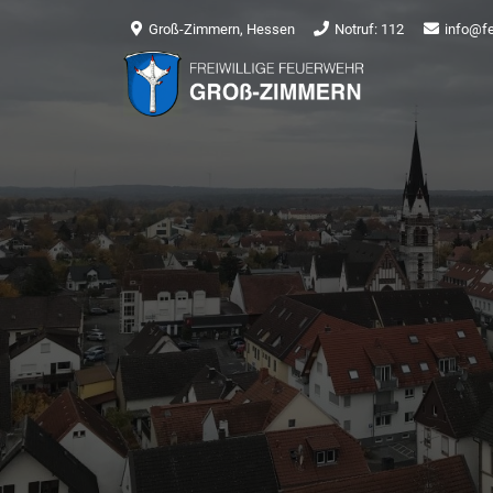
Groß-Zimmern, Hessen
Notruf: 112
info@f