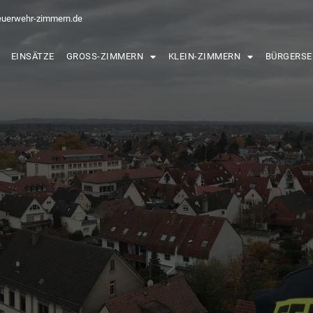
euerwehr-zimmern.de
EINSÄTZE
GROSS-ZIMMERN
KLEIN-ZIMMERN
BÜRGERSE