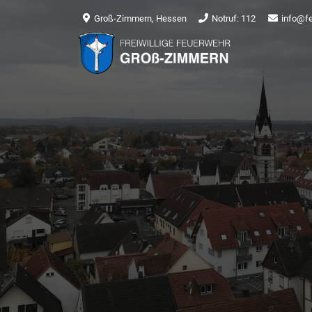
Groß-Zimmern, Hessen
Notruf: 112
info@f