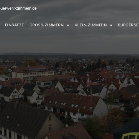
euerwehr-zimmern.de
EINSÄTZE
GROSS-ZIMMERN
KLEIN-ZIMMERN
BÜRGERSE