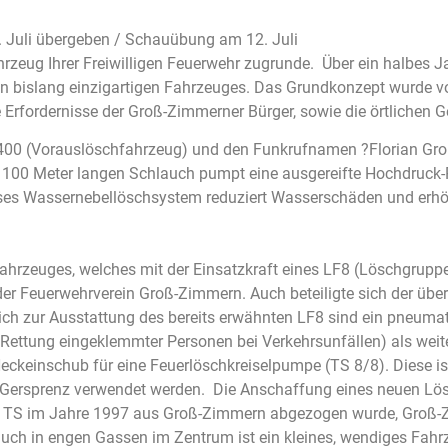
 Juli übergeben / Schauübung am 12. Juli
zeug Ihrer Freiwilligen Feuerwehr zugrunde. Über ein halbes Ja
n bislang einzigartigen Fahrzeuges. Das Grundkonzept wurde vo
rfordernisse der Groß-Zimmerner Bürger, sowie die örtlichen G
400 (Vorauslöschfahrzeug) und den Funkrufnamen ?Florian Gro
n 100 Meter langen Schlauch pumpt eine ausgereifte Hochdruck
s Wassernebellöschsystem reduziert Wasserschäden und erhöht g
Fahrzeuges, welches mit der Einsatzkraft eines LF8 (Löschgruppe
der Feuerwehrverein Groß-Zimmern. Auch beteiligte sich der über
ich zur Ausstattung des bereits erwähnten LF8 sind ein pneuma
 Rettung eingeklemmter Personen bei Verkehrsunfällen) als weit
eckeinschub für eine Feuerlöschkreiselpumpe (TS 8/8). Diese is
r Gersprenz verwendet werden. Die Anschaffung eines neuen L
16 TS im Jahre 1997 aus Groß-Zimmern abgezogen wurde, Groß-
uch in engen Gassen im Zentrum ist ein kleines, wendiges Fahr