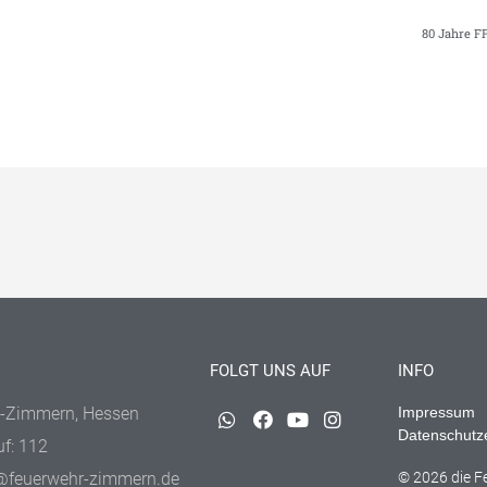
80 Jahre F
FOLGT UNS AUF
INFO
-Zimmern, Hessen
Impressum
Datenschutz
uf: 112
@feuerwehr-zimmern.de
© 2026 die 