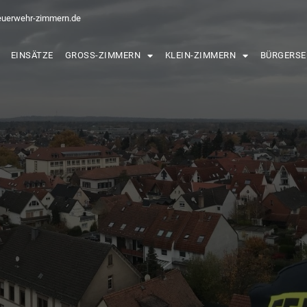
euerwehr-zimmern.de
EINSÄTZE
GROSS-ZIMMERN
KLEIN-ZIMMERN
BÜRGERSE