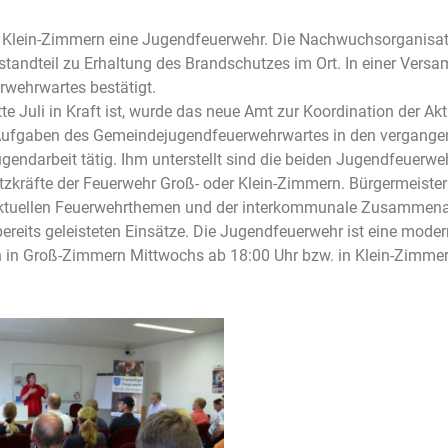
h Klein-Zimmern eine Jugendfeuerwehr. Die Nachwuchsorganisat
standteil zu Erhaltung des Brandschutzes im Ort. In einer Vers
wehrwartes bestätigt.
e Juli in Kraft ist, wurde das neue Amt zur Koordination der Ak
 Aufgaben des Gemeindejugendfeuerwehrwartes in den vergange
 Jugendarbeit tätig. Ihm unterstellt sind die beiden Jugendfeuerw
tzkräfte der Feuerwehr Groß- oder Klein-Zimmern. Bürgermeiste
aktuellen Feuerwehrthemen und der interkommunale Zusammenar
bereits geleisteten Einsätze. Die Jugendfeuerwehr ist eine mod
n in
Groß-Zimmern Mittwochs ab 18:00 Uhr bzw. in
Klein-Zimmer