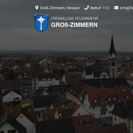
Groß-Zimmern, Hessen
Notruf: 112
info@f