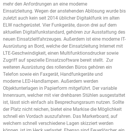
mehr den Anfordrungen an eine moderne
Einsatzleitung. Wegen der anstehenden Ablösung wurde bis
zuletzt auch kein seit 2014 üblicher Digitaklfunk im alten
ELW nachgerüstet. Vier Funkgeräte, davon drei auf dem
aktuellen Digitalfunkstandard, gehören zur Ausstattung des
neuen Einsatzleitfahrzeuges. Außerdem ist eine moderne IT-
Ausrüstung an Bord, welche der Einsatzleitung Internet mit
LTE-Geschwindigkeit, einen Multifunktionsdrucker sowie
Zugriff auf spezielle Einsatzsoftware bereit stellt. Zur
weiteren Ausrüstung des rollenden Büros gehören ein
Telefon sowie ein Faxgerät, Handfunkgeräte und
moderne LED-Handlampen. Außerdem werden
Objektunterlagen in Papierform mitgeführt. Der variable
Innenraum, welcher mit vier drehbaren Stühlen ausgestattet
ist, lässt sich einfach als Besprechungsraum nutzen. Sollte
der Platz nicht reichen, bietet eine Markise die Möglichkeit
schnell ein Vordach auszufahren. Das Markerboard, auf
welchem schnell verschiedene Lagen skizziert werden
können, ist im Heck verlastet. Ebenso sind Feuerlöscher, ein