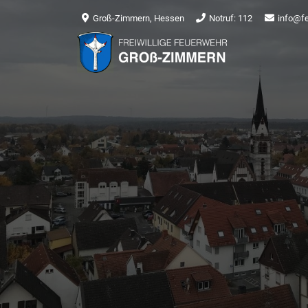
Groß-Zimmern, Hessen
Notruf: 112
info@f