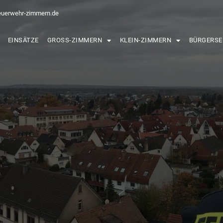
euerwehr-zimmern.de
EINSÄTZE
GROSS-ZIMMERN
KLEIN-ZIMMERN
BÜRGERSE