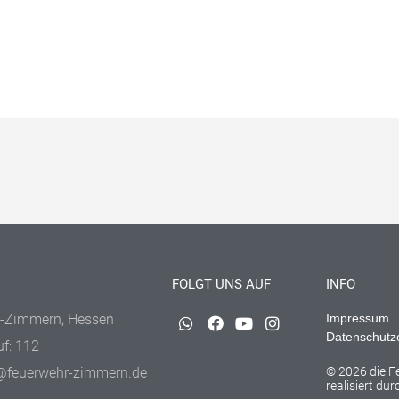
FOLGT UNS AUF
INFO
-Zimmern, Hessen
Impressum
Datenschutz
uf: 112
@feuerwehr-zimmern.de
© 2026 die 
realisiert du