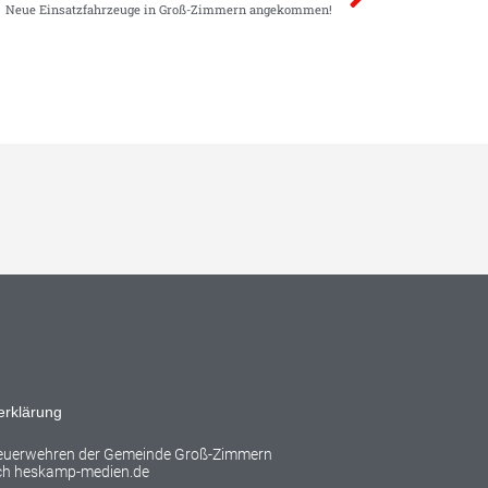
Neue Einsatzfahrzeuge in Groß-Zimmern angekommen!
erklärung
Feuerwehren der Gemeinde Groß-Zimmern
rch
heskamp-medien.de