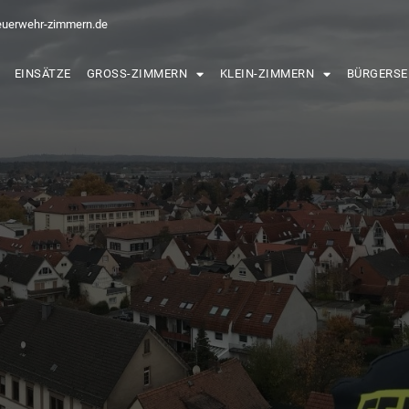
euerwehr-zimmern.de
EINSÄTZE
GROSS-ZIMMERN
KLEIN-ZIMMERN
BÜRGERSE