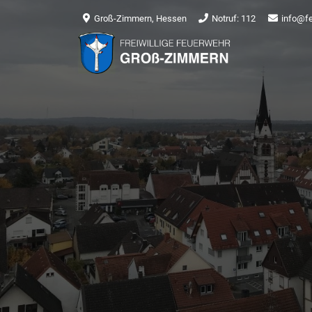
Groß-Zimmern, Hessen
Notruf: 112
info@f