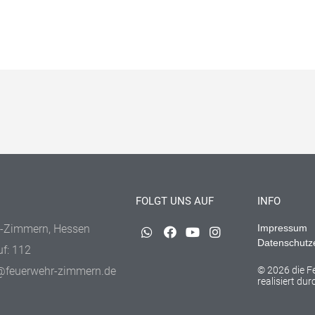
FOLGT UNS AUF
INFO
-Zimmern, Hessen
Impressum
Datenschutz
uf: 112
@feuerwehr-zimmern.de
© 2026 die 
realisiert du