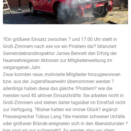
?Ein größerer Einsatz zwischen 7 und 17:00 Uhr stellt in
Groß-Zimmern nach wie vor ein Problem dar? bilanziert
Gemeindebrandinspektor James Bennett den Erfolg der
feuerwehreigenen Aktionen zur Mitgliederwerbung im
vergangenen Jahr.
Zwar konnten neue, motivierte Mitglieder hinzugewonnen
bzw. aus der Jugendfeuerwehr übernommen werden ?
allerdings haben diese das gleiche ?Problem? wie die
meisten rund 40 aktiven Einsatzkräfte: Sie arbeiten nicht in
Groß-Zimmern und stehen daher tagsüber im Ernstfall nicht
zur Verfügung. ?Bisher hatten wir immer Glück? ergänzt
Pressesprecher Tobias Lang ?die meisten schweren Unfälle
oder größeren Brände ereigneten sich in den Abendstunden ?
hier sind wir gut aufgestellt?. Es werden also vor allem