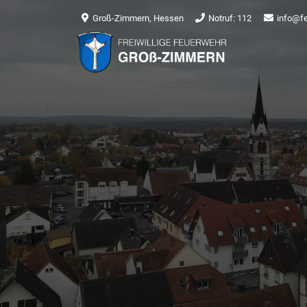
Groß-Zimmern, Hessen
Notruf: 112
info@f