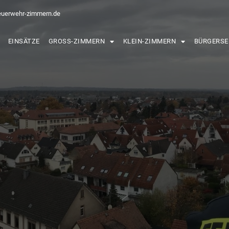
euerwehr-zimmern.de
EINSÄTZE
GROSS-ZIMMERN
KLEIN-ZIMMERN
BÜRGERSE