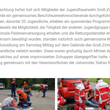
tung trafen traf sich Mitglieder der Jugendfeuerwehr Groß-Zi
rde ein gemeinsames Berufsfeuerwehrwochenende durchgeführ
en, darunter 20 Jugendliche, erlebten ein spannendes Programm
weils die Möglichkeit, die Tätigkeit der anderen Jugendgruppe 
ptimale Patienenversorgung erhalten und die Rettungsdienstle
nsam bewältigt wurden, standen natürlich auch gemeinsame Ma
lussübung am Samstag Mittag auf dem Gelände des Groß-Zimme
dliche verletzt worden. Diese waren großartig durch Mimen de
elches auf einen improvisierten Schuppen übergegriffen hatt
önig gemeinsam mit den Verantwortlichen der Johanniter, Stefan