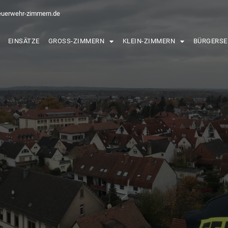
euerwehr-zimmern.de
EINSÄTZE
GROSS-ZIMMERN
KLEIN-ZIMMERN
BÜRGERSE