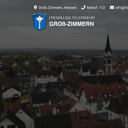
Groß-Zimmern, Hessen
Notruf: 112
info@f