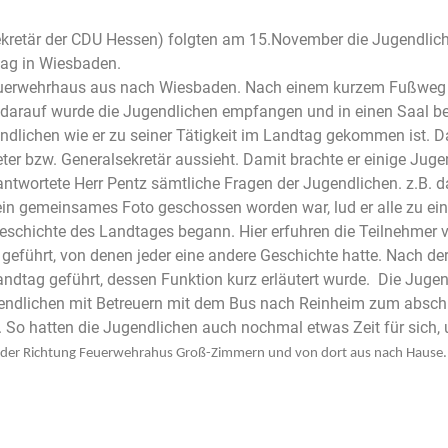
ekretär der CDU Hessen) folgten am 15.November die Jugendlic
ag in Wiesbaden.
erwehrhaus aus nach Wiesbaden. Nach einem kurzem Fußweg dur
darauf wurde die Jugendlichen empfangen und in einen Saal be
gendlichen wie er zu seiner Tätigkeit im Landtag gekommen ist. D
r bzw. Generalsekretär aussieht. Damit brachte er einige Jugen
antwortete Herr Pentz sämtliche Fragen der Jugendlichen. z.B. d
n gemeinsames Foto geschossen worden war, lud er alle zu ein
schichte des Landtages begann. Hier erfuhren die Teilnehmer vi
eführt, von denen jeder eine andere Geschichte hatte. Nach der
ndtag geführt, dessen Funktion kurz erläutert wurde. Die Jugen
gendlichen mit Betreuern mit dem Bus nach Reinheim zum abschl
 So hatten die Jugendlichen auch nochmal etwas Zeit für sich,
eder Richtung Feuerwehrahus Groß-Zimmern und von dort aus nach Hause.