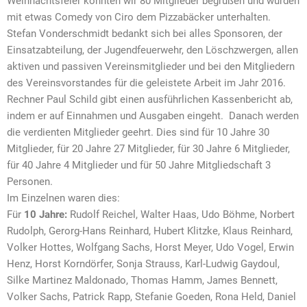
Weihnachtsfeier konnten wir 80 Mitglieder begrüßen und wurden
mit etwas Comedy von Ciro dem Pizzabäcker unterhalten.
Stefan Vonderschmidt bedankt sich bei alles Sponsoren, der
Einsatzabteilung, der Jugendfeuerwehr, den Löschzwergen, allen
aktiven und passiven Vereinsmitglieder und bei den Mitgliedern
des Vereinsvorstandes für die geleistete Arbeit im Jahr 2016.
Rechner Paul Schild gibt einen ausführlichen Kassenbericht ab,
indem er auf Einnahmen und Ausgaben eingeht.
Danach werden
die verdienten Mitglieder geehrt. Dies sind für 10 Jahre 30
Mitglieder, für 20 Jahre 27 Mitglieder, für 30 Jahre 6 Mitglieder,
für 40 Jahre 4 Mitglieder und für 50 Jahre Mitgliedschaft 3
Personen.
Im Einzelnen waren dies:
Für
10 Jahre:
Rudolf Reichel, Walter Haas, Udo Böhme, Norbert
Rudolph, Gerorg-Hans Reinhard, Hubert Klitzke, Klaus Reinhard,
Volker Hottes, Wolfgang Sachs, Horst Meyer, Udo Vogel, Erwin
Henz, Horst Korndörfer, Sonja Strauss, Karl-Ludwig Gaydoul,
Silke Martinez Maldonado, Thomas Hamm, James Bennett,
Volker Sachs, Patrick Rapp, Stefanie Goeden, Rona Held, Daniel