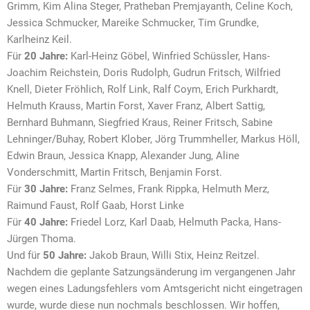
Grimm, Kim Alina Steger, Pratheban Premjayanth, Celine Koch,
Jessica Schmucker, Mareike Schmucker, Tim Grundke,
Karlheinz Keil.
Für
20 Jahre:
Karl-Heinz Göbel, Winfried Schüssler, Hans-
Joachim Reichstein, Doris Rudolph, Gudrun Fritsch, Wilfried
Knell, Dieter Fröhlich, Rolf Link, Ralf Coym, Erich Purkhardt,
Helmuth Krauss, Martin Forst, Xaver Franz, Albert Sattig,
Bernhard Buhmann, Siegfried Kraus, Reiner Fritsch, Sabine
Lehninger/Buhay, Robert Klober, Jörg Trummheller, Markus Höll,
Edwin Braun, Jessica Knapp, Alexander Jung, Aline
Vonderschmitt, Martin Fritsch, Benjamin Forst.
Für
30 Jahre:
Franz Selmes, Frank Rippka, Helmuth Merz,
Raimund Faust, Rolf Gaab, Horst Linke
Für
40 Jahre:
Friedel Lorz, Karl Daab, Helmuth Packa, Hans-
Jürgen Thoma.
Und für
50 Jahre:
Jakob Braun, Willi Stix, Heinz Reitzel.
Nachdem die geplante Satzungsänderung im vergangenen Jahr
wegen eines Ladungsfehlers vom Amtsgericht nicht eingetragen
wurde, wurde diese nun nochmals beschlossen. Wir hoffen,