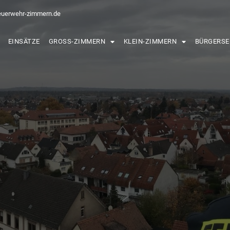
euerwehr-zimmern.de
EINSÄTZE
GROSS-ZIMMERN
KLEIN-ZIMMERN
BÜRGERSE