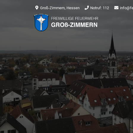
Groß-Zimmern, Hessen
Notruf: 112
info@f