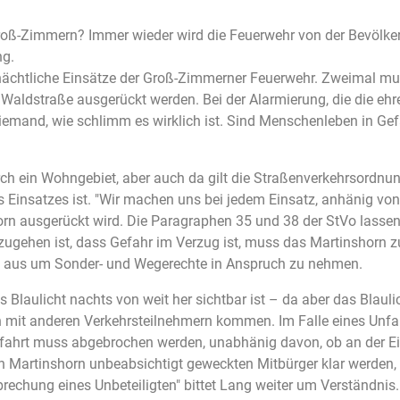
Groß-Zimmern? Immer wieder wird die Feuerwehr von der Bevölk
ng.
nächtliche Einsätze der Groß-Zimmerner Feuerwehr. Zweimal mu
Waldstraße ausgerückt werden. Bei der Alarmierung, die die eh
iemand, wie schlimm es wirklich ist. Sind Menschenleben in Gefa
rch ein Wohngebiet, aber auch da gilt die Straßenverkehrsordnun
s Einsatzes ist. "Wir machen uns bei jedem Einsatz, anhänig vo
rn ausgerückt wird. Die Paragraphen 35 und 38 der StVo lassen
gehen ist, dass Gefahr im Verzug ist, muss das Martinshorn 
cht aus um Sonder- und Wegerechte in Anspruch zu nehmen.
Blaulicht nachts von weit her sichtbar ist – da aber das Blaulic
mit anderen Verkehrsteilnehmern kommen. Im Falle eines Unfalls
zfahrt muss abgebrochen werden, unabhänig davon, ob an der Ei
ein Martinshorn unbeabsichtigt geweckten Mitbürger klar werden,
brechung eines Unbeteiligten" bittet Lang weiter um Verständnis.