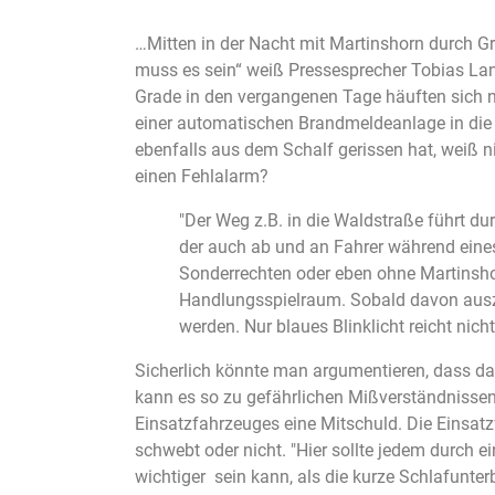
…Mitten in der Nacht mit Martinshorn durch 
muss es sein“ weiß Pressesprecher Tobias La
Grade in den vergangenen Tage häuften sich 
einer automatischen Brandmeldeanlage in die 
ebenfalls aus dem Schalf gerissen hat, weiß n
einen Fehlalarm?
"Der Weg z.B. in die Waldstraße führt du
der auch ab und an Fahrer während eine
Sonderrechten oder eben ohne Martinsho
Handlungsspielraum. Sobald davon auszu
werden. Nur blaues Blinklicht reicht ni
Sicherlich könnte man argumentieren, dass das 
kann es so zu gefährlichen Mißverständnissen 
Einsatzfahrzeuges eine Mitschuld. Die Einsat
schwebt oder nicht. "Hier sollte jedem durch 
wichtiger sein kann, als die kurze Schlafunter