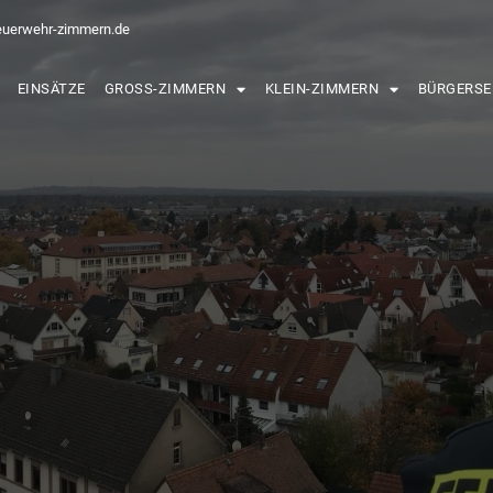
euerwehr-zimmern.de
EINSÄTZE
GROSS-ZIMMERN
KLEIN-ZIMMERN
BÜRGERSE