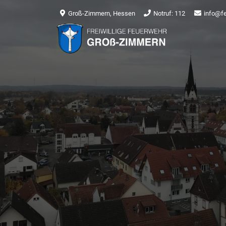
Groß-Zimmern, Hessen
Notruf: 112
info@f