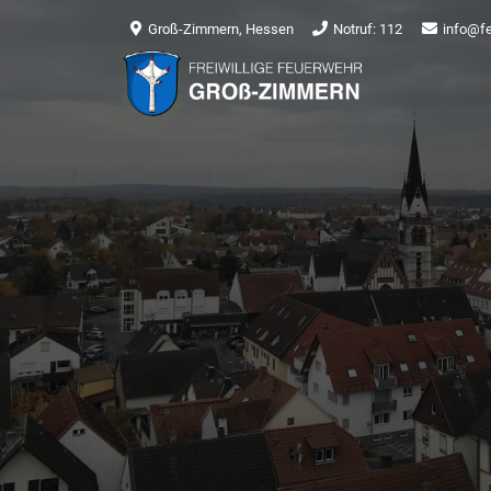
Groß-Zimmern, Hessen
Notruf: 112
info@f