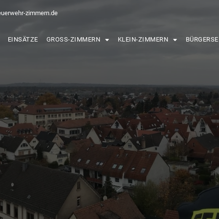
euerwehr-zimmern.de
EINSÄTZE
GROSS-ZIMMERN
KLEIN-ZIMMERN
BÜRGERSE