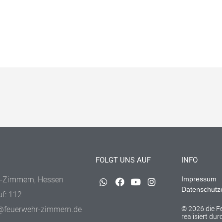
FOLGT UNS AUF
INFO
-Zimmern, Hessen
Impressum
Datenschutz
uf: 112
@feuerwehr-zimmern.de
© 2026 die 
realisiert du