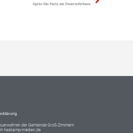
Après-Ski-Party am Feuerwehrhaus
erklärung
Feuerwehren der Gemeinde Groß-Zimmern
rch
heskamp-medien.de