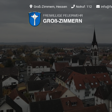
Groß-Zimmern, Hessen
Notruf: 112
info@f