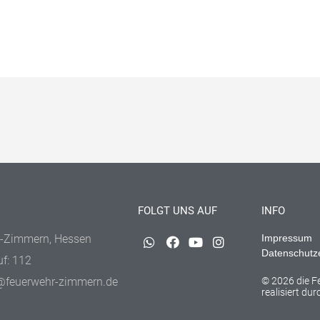
FOLGT UNS AUF
INFO
-Zimmern, Hessen
Impressum
Datenschutz
uf: 112
@feuerwehr-zimmern.de
© 2026 die 
realisiert du